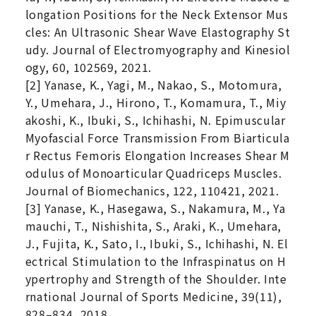
longation Positions for the Neck Extensor Mus
cles: An Ultrasonic Shear Wave Elastography St
udy. Journal of Electromyography and Kinesiol
ogy, 60, 102569, 2021.
[2] Yanase, K., Yagi, M., Nakao, S., Motomura,
Y., Umehara, J., Hirono, T., Komamura, T., Miy
akoshi, K., Ibuki, S., Ichihashi, N. Epimuscular
Myofascial Force Transmission From Biarticula
r Rectus Femoris Elongation Increases Shear M
odulus of Monoarticular Quadriceps Muscles.
Journal of Biomechanics, 122, 110421, 2021.
[3] Yanase, K., Hasegawa, S., Nakamura, M., Ya
mauchi, T., Nishishita, S., Araki, K., Umehara,
J., Fujita, K., Sato, I., Ibuki, S., Ichihashi, N. El
ectrical Stimulation to the Infraspinatus on H
ypertrophy and Strength of the Shoulder. Inte
rnational Journal of Sports Medicine, 39(11),
828–834, 2018.