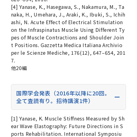
[4] Yanase, K., Hasegawa, S., Nakamura, M., Ta
naka, H., Umehara, J., Araki, K., Ibuki, S., Ichih
ashi, N. Acute Effect of Electrical Stimulation
on the Infraspinatus Muscle Using Different Ty
pes of Muscle Contractions and Shoulder Join
t Positions. Gazzetta Medica Italiana Archivio
per le Scienze Mediche, 176(12), 647–654, 201
7.
他20編
国際学会発表（2016年以降に20回。
全て査読有り。招待講演1件）
[1] Yanase, K. Muscle Stiffness Measured by Sh
ear Wave Elastography: Future Directions in S
ports Rehabilitation. International Symposiu