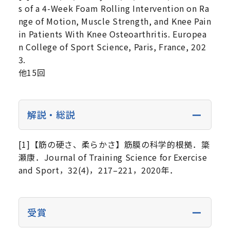
s of a 4-Week Foam Rolling Intervention on Ra
nge of Motion, Muscle Strength, and Knee Pain
in Patients With Knee Osteoarthritis. Europea
n College of Sport Science, Paris, France, 202
3.
他15回
解説・総説
[1]【筋の硬さ、柔らかさ】筋膜の科学的根拠．簗
瀬康．Journal of Training Science for Exercise
and Sport，32(4)，217–221，2020年．
受賞