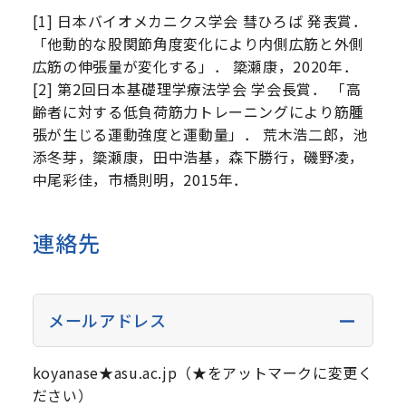
[1] 日本バイオメカニクス学会 彗ひろば 発表賞．
「他動的な股関節角度変化により内側広筋と外側
広筋の伸張量が変化する」． 簗瀬康，2020年．
[2] 第2回日本基礎理学療法学会 学会長賞． 「高
齢者に対する低負荷筋力トレーニングにより筋腫
張が生じる運動強度と運動量」． 荒木浩二郎，池
添冬芽，簗瀬康，田中浩基，森下勝行，磯野凌，
中尾彩佳，市橋則明，2015年．
連絡先
メールアドレス
koyanase★asu.ac.jp（★をアットマークに変更く
ださい）