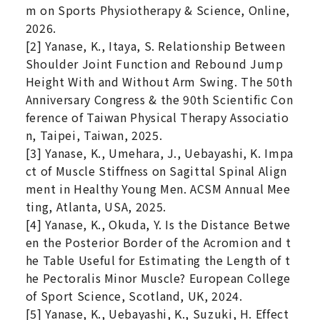
m on Sports Physiotherapy & Science, Online,
2026.
[2] Yanase, K., Itaya, S. Relationship Between
Shoulder Joint Function and Rebound Jump
Height With and Without Arm Swing. The 50th
Anniversary Congress & the 90th Scientific Con
ference of Taiwan Physical Therapy Associatio
n, Taipei, Taiwan, 2025.
[3] Yanase, K., Umehara, J., Uebayashi, K. Impa
ct of Muscle Stiffness on Sagittal Spinal Align
ment in Healthy Young Men. ACSM Annual Mee
ting, Atlanta, USA, 2025.
[4] Yanase, K., Okuda, Y. Is the Distance Betwe
en the Posterior Border of the Acromion and t
he Table Useful for Estimating the Length of t
he Pectoralis Minor Muscle? European College
of Sport Science, Scotland, UK, 2024.
[5] Yanase, K., Uebayashi, K., Suzuki, H. Effect