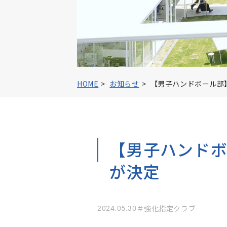
過去の入試問
キャンパスラ
クラブ・サー
大学院 造形
HOME
お知らせ
【男子ハンドボール部
大学院 受
留学生入試情
ひとり暮らし＆
【男子ハンド
BYODの実施
が決定
パンフレット
2024.05.30
＃強化指定クラブ