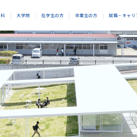
学科
|
大学院
|
在学生の方
|
卒業生の方
|
就職・キャリ
ンパス
大学院 造形学研究科
企業・採用ご担当の方
学生生活サポート
スマートデザイン学科
卒業後の証明書発
理念・使命・
報学部
程・要項
キャリアラボ
建築学専攻
学生相談室のご案内
経営学部 総合経営学科
卒業生アンケート
教育方針
知能情報学科
(設置認可申請中)
建築学科 卒業後の就職・進学先
教員紹介
ハラスメント防止対策
通信教育部
大学の取り組
教員紹介
金制度
スマートデザイン学科 卒業後の就職・進学
デザイン学専攻
【在学生向け】愛産大UNIPA
地域連携
総合情報学科
(設置認可申請中)
総合経営学科 卒業後の就職・進学先
教員紹介
【シラバス】愛産大UNIPA
経営研究所
教員紹介
引制度
パンフレット・資料請求
大学広報誌
形学部
情報公開
建築学科