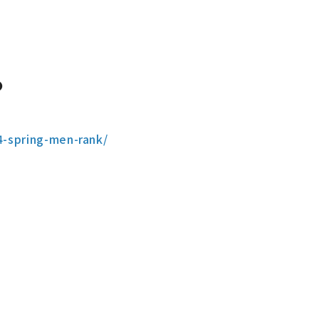
●
24-spring-men-rank/