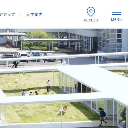
アアップ
|
大学案内
MENU
ACCESS
行
沿革・大学組織
み
先
・造形学研究所
「学報」