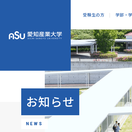
受験生の方
|
学部・
オープンキャ
情
入学試験・日
出願書類
学納金・奨学
お知らせ
ネット出願
併願検定料割
造
NEWS
入試会場案内