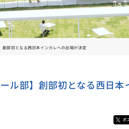
題
大学機関別認
教員紹介
イフ
図書館
クル活動
アクセス・キ
学研究科 募集要項
パンフレット
】創部初となる西日本インカレへの出場が決定
験資格審査
報
アパートマンション情報
ボール部】創部初となる西日本
について
・資料請求
ポ